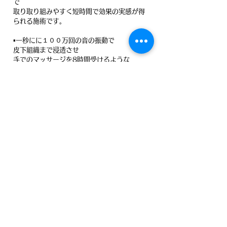
で
取り取り組みやすく
短時間で効果の実感が得
られる施術です。
▪️一秒にに１００万回の音の振動で
皮下組織まで浸透させ
手でのマッサージを
8時間受けるような
効果があると言われてます。
▪️温熱、振動、浸透効果で、
はり、つや、潤いを実感。
▪️美容法でも難しい赤ら顔、ニキビ後のケア、
毛穴の開き、黒ずみ、シミ、たるみ、小じ
わ、
肌荒れも、細胞レベルで改善します。
▪️お肌を整えた後は天然植物の
美容マスクで栄養をたっぷり浸透させるので
お客様に満足していたでけます。