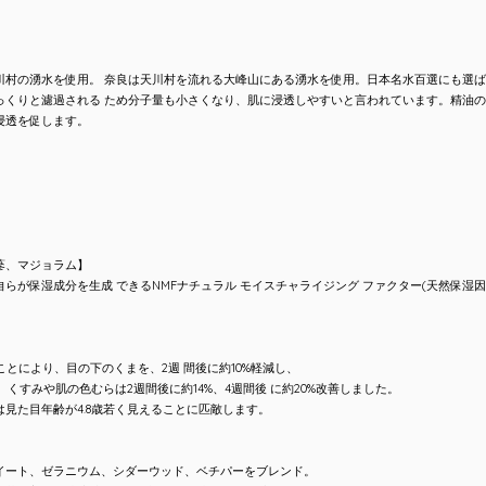
川村の湧水を使用。 奈良は天川村を流れる大峰山にある湧水を使用。日本名水百選にも選
っくりと濾過される ため分子量も小さくなり、肌に浸透しやすいと言われています。精油
浸透を促します。
蔘、マジョラム】
らが保湿成分を生成 できるNMFナチュラル モイスチャライジング ファクター(天然保湿
ことにより、目の下のくまを、2週 間後に約10%軽減し、
。くすみや肌の色むらは2週間後に約14%、4週間後 に約20%改善しました。
見た目年齢が4.8歳若く見えることに匹敵します。
イート、ゼラニウム、シダーウッド、ベチパーをブレンド。