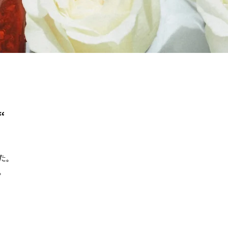
“
た。
。