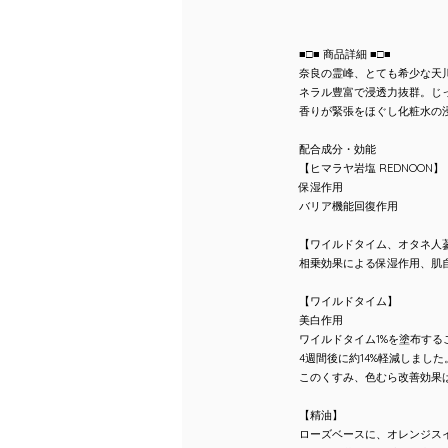
■□■ 商品詳細 ■□■
奈良の霊峰、とても希少な天
ネラル豊富で浸透力抜群。じ
香りが緊張をほぐし化粧水の
配合成分・効能
【ヒマラヤ岩塩 REDNOON】
保湿作用
バリア機能回復作用
【ワイルドタイム、オタネ人
相乗効果による保湿作用、肌自
【ワイルドタイム】
美白作用
ワイルドタイム1%を塗布する
4週間後に約14%軽減しました
このくすみ、色むら改善効果は
【精油】
ローズベースに、オレンジス