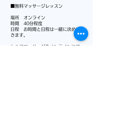
■無料マッサージレッスン
場所 オンライン
​時間 40分程度
​日程 お時間と日程は一緒に決めてい
きます。
セルフ​マッサージをオンラインにて一
緒に行います。​
LINEへお問合せ
追伸
私は美容のお仕事を始める前、
メイクをしても
今日はちょっと濃くしすぎてしまっ
たかな？