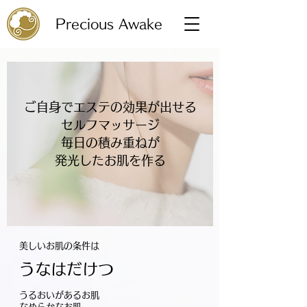
Precious Awake
ご自
身でエステの効果が出せる
セルフマッサージ
毎日の積み重ねが
発光したお肌を作る
美しいお肌の条件は
うなはだけつ
うるおいがあるお肌
なめらかなお肌