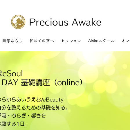
Precious Awake
瞑想ゆらし
初めての方へ
セッション
Akikoスクール
オン
ReSoul
1DAY 基礎講座（online）
ゆらゆらあいうえおんBeauty
自分を整えるための基礎を知る。
呼吸・ゆらぎ・響きを
体験する1日。